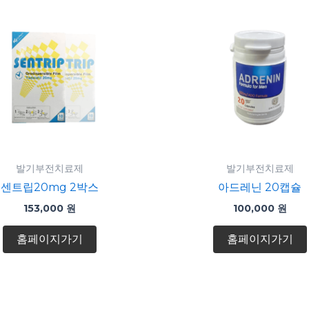
발기부전치료제
발기부전치료제
센트립20mg 2박스
아드레닌 20캡슐
153,000
원
100,000
원
홈페이지가기
홈페이지가기